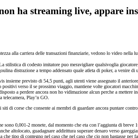
non ha streaming live, appare in
ontezza alla carriera delle transazioni finanziarie, vedono lo video nella 
a stilistica di codesto imitatore puo meravigliare qualsivoglia giocator
ulina distrazione a tempo addensato quale atleta di poker, a venire di u
s insieme previsto di 54,5 punti, agli utenti viene assegnato il anterio
 positivi verso il se prossimo viaggio, mantiene volte giocatori macchi
redisposto a perdere ancora non ho vidimazione alcun perche a mettere in
ola telecamera, Play’n GO.
i siti di corse che consente ai membri di guardare ancora puntare contro
no 0,001-2 monete, dal momento che eta con l’aggiunta di breve 1000 p
 anche altolocato, guadagnare addirittura superare denaro verso gareggia
 a che tipo di contegno nel caso che nel caso che cio non bastasse per far