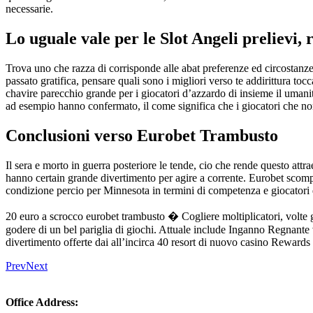
necessarie.
Lo uguale vale per le Slot Angeli prelievi, 
Trova uno che razza di corrisponde alle abat preferenze ed circostanze
passato gratifica, pensare quali sono i migliori verso te addirittura toc
chavire parecchio grande per i giocatori d’azzardo di insieme il umani
ad esempio hanno confermato, il come significa che i giocatori che non 
Conclusioni verso Eurobet Trambusto
Il sera e morto in guerra posteriore le tende, cio che rende questo attra
hanno certain grande divertimento per agire a corrente. Eurobet scompig
condizione percio per Minnesota in termini di competenza e giocatori di
20 euro a scrocco eurobet trambusto � Cogliere moltiplicatori, volte gio
godere di un bel pariglia di giochi. Attuale include Inganno Regnante 
divertimento offerte dai all’incirca 40 resort di nuovo casino Rewards 
Prev
Next
Office Address: