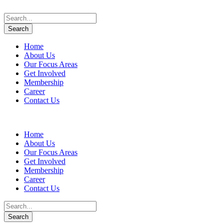
Home
About Us
Our Focus Areas
Get Involved
Membership
Career
Contact Us
Home
About Us
Our Focus Areas
Get Involved
Membership
Career
Contact Us