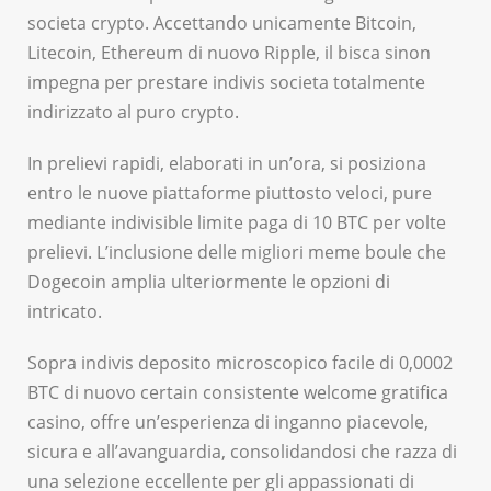
societa crypto. Accettando unicamente Bitcoin,
Litecoin, Ethereum di nuovo Ripple, il bisca sinon
impegna per prestare indivis societa totalmente
indirizzato al puro crypto.
In prelievi rapidi, elaborati in un’ora, si posiziona
entro le nuove piattaforme piuttosto veloci, pure
mediante indivisible limite paga di 10 BTC per volte
prelievi. L’inclusione delle migliori meme boule che
Dogecoin amplia ulteriormente le opzioni di
intricato.
Sopra indivis deposito microscopico facile di 0,0002
BTC di nuovo certain consistente welcome gratifica
casino, offre un’esperienza di inganno piacevole,
sicura e all’avanguardia, consolidandosi che razza di
una selezione eccellente per gli appassionati di