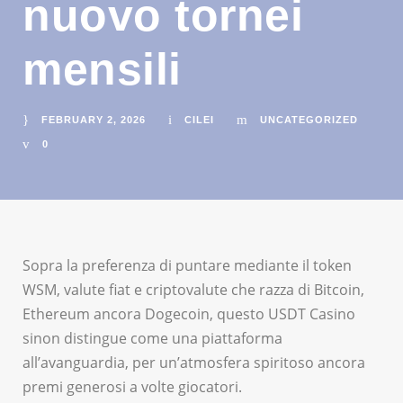
nuovo tornei
mensili
FEBRUARY 2, 2026
CILEI
UNCATEGORIZED
0
Sopra la preferenza di puntare mediante il token
WSM, valute fiat e criptovalute che razza di Bitcoin,
Ethereum ancora Dogecoin, questo USDT Casino
sinon distingue come una piattaforma
all’avanguardia, per un’atmosfera spiritoso ancora
premi generosi a volte giocatori.