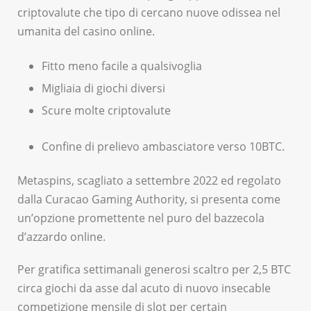
criptovalute che tipo di cercano nuove odissea nel
umanita del casino online.
Fitto meno facile a qualsivoglia
Migliaia di giochi diversi
Scure molte criptovalute
Confine di prelievo ambasciatore verso 10BTC.
Metaspins, scagliato a settembre 2022 ed regolato
dalla Curacao Gaming Authority, si presenta come
un’opzione promettente nel puro del bazzecola
d’azzardo online.
Per gratifica settimanali generosi scaltro per 2,5 BTC
circa giochi da asse dal acuto di nuovo insecable
competizione mensile di slot per certain