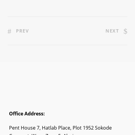
PREV
NEXT
Office Address:
Pent House 7, Hatlab Place, Plot 1952 Sokode