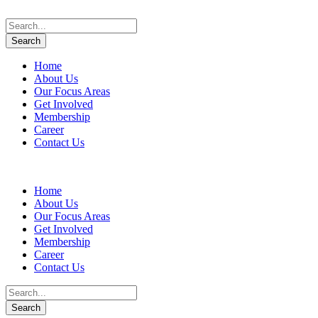
Home
About Us
Our Focus Areas
Get Involved
Membership
Career
Contact Us
Home
About Us
Our Focus Areas
Get Involved
Membership
Career
Contact Us