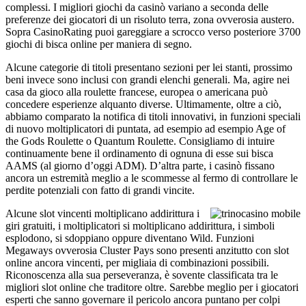
complessi. I migliori giochi da casinò variano a seconda delle
preferenze dei giocatori di un risoluto terra, zona ovverosia austero.
Sopra CasinoRating puoi gareggiare a scrocco verso posteriore 3700
giochi di bisca online per maniera di segno.
Alcune categorie di titoli presentano sezioni per lei stanti, prossimo
beni invece sono inclusi con grandi elenchi generali. Ma, agire nei
casa da gioco alla roulette francese, europea o americana può
concedere esperienze alquanto diverse. Ultimamente, oltre a ciò,
abbiamo comparato la notifica di titoli innovativi, in funzioni speciali
di nuovo moltiplicatori di puntata, ad esempio ad esempio Age of
the Gods Roulette o Quantum Roulette. Consigliamo di intuire
continuamente bene il ordinamento di ognuna di esse sui bisca
AAMS (al giorno d’oggi ADM). D’altra parte, i casinò fissano
ancora un estremità meglio a le scommesse al fermo di controllare le
perdite potenziali con fatto di grandi vincite.
Alcune slot vincenti moltiplicano addirittura i
giri gratuiti, i moltiplicatori si moltiplicano addirittura, i simboli
esplodono, si sdoppiano oppure diventano Wild. Funzioni
Megaways ovverosia Cluster Pays sono presenti anzitutto con slot
online ancora vincenti, per migliaia di combinazioni possibili.
Riconoscenza alla sua perseveranza, è sovente classificata tra le
migliori slot online che traditore oltre. Sarebbe meglio per i giocatori
esperti che sanno governare il pericolo ancora puntano per colpi