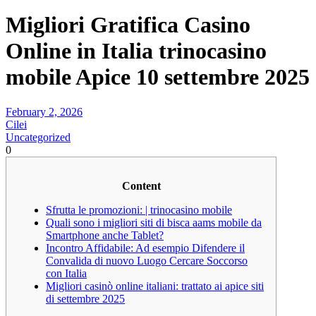
Migliori Gratifica Casino
Online in Italia trinocasino
mobile Apice 10 settembre 2025
February 2, 2026
Cilei
Uncategorized
0
Content
Sfrutta le promozioni: | trinocasino mobile
Quali sono i migliori siti di bisca aams mobile da
Smartphone anche Tablet?
Incontro Affidabile: Ad esempio Difendere il
Convalida di nuovo Luogo Cercare Soccorso
con Italia
Migliori casinò online italiani: trattato ai apice siti
di settembre 2025