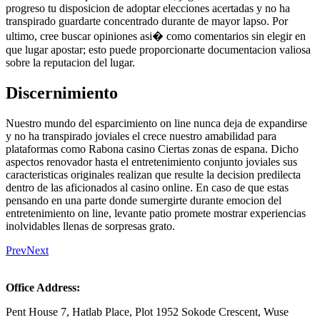
progreso tu disposicion de adoptar elecciones acertadas y no ha
transpirado guardarte concentrado durante de mayor lapso. Por
ultimo, cree buscar opiniones asi� como comentarios sin elegir en
que lugar apostar; esto puede proporcionarte documentacion valiosa
sobre la reputacion del lugar.
Discernimiento
Nuestro mundo del esparcimiento on line nunca deja de expandirse
y no ha transpirado joviales el crece nuestro amabilidad para
plataformas como Rabona casino Ciertas zonas de espana. Dicho
aspectos renovador hasta el entretenimiento conjunto joviales sus
caracteristicas originales realizan que resulte la decision predilecta
dentro de las aficionados al casino online. En caso de que estas
pensando en una parte donde sumergirte durante emocion del
entretenimiento on line, levante patio promete mostrar experiencias
inolvidables llenas de sorpresas grato.
Prev
Next
Office Address:
Pent House 7, Hatlab Place, Plot 1952 Sokode Crescent, Wuse