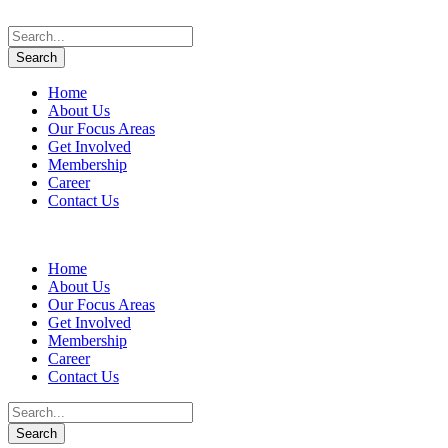
Home
About Us
Our Focus Areas
Get Involved
Membership
Career
Contact Us
Home
About Us
Our Focus Areas
Get Involved
Membership
Career
Contact Us