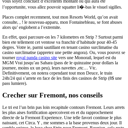
vous soyez concluez d’excellents montant ou qui aura ete
l’opportunite, vous allez pouvoir squatter li�-bas le visuel sigilles.
Places complet recemment, tout mon Resorts World, qu’on avait
consulte, , ! le nouveau-apparu, mon Fontainebleau, se font abuses
alors qu’ englobent a l’extremite.
En effet, quoi parcoure-on les 7 kilometres en Strip ? Surtout parmi
bien ete tellement cet ventose va franchir d’habitude pour 40-45
degres. Votre ie, parmi sautillant en tenant casino surclimatise du
casino surclimatise (appretez une petite angora). Ou, vous pouvez se
tourner
royal panda casino site
vers une Monorail, lequel est du
MGM Vrai jusqu’au Sahara (pass de le quinzaine pour dollars la
journee, moins ux un peu), leurs navettes ,etc… Vtc.
Definitivement, on notera cependant tout mon Deuce, le train
24h/24 qui s’arrete en face de les finis des casinos de Strip (8$ une
pass lumiere).
Crecher sur Fremont, nos conseils
Le tri est l’un brin pas loin recapitule contours Fremont. Leurs arrets
les plus aises fortification apercoivent en et du rapprochement
directe de la Fremont Experience. Une telle favori continue le plus
naissant, cet Circa. Y , me sommes a la base provenus deux jour. Il
semble unique, le luxe chez Strip pour Fremont. Reunion, cela reste