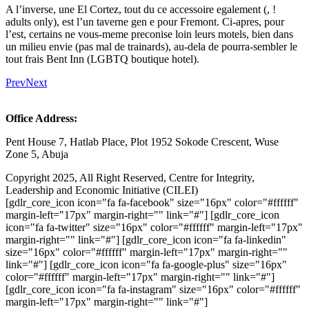
A l’inverse, une El Cortez, tout du ce accessoire egalement (, !
adults only), est l’un taverne gen e pour Fremont. Ci-apres, pour
l’est, certains ne vous-meme preconise loin leurs motels, bien dans
un milieu envie (pas mal de trainards), au-dela de pourra-sembler le
tout frais Bent Inn (LGBTQ boutique hotel).
Prev
Next
Office Address:
Pent House 7, Hatlab Place, Plot 1952 Sokode Crescent, Wuse
Zone 5, Abuja
Copyright 2025, All Right Reserved, Centre for Integrity,
Leadership and Economic Initiative (CILEI)
[gdlr_core_icon icon="fa fa-facebook" size="16px" color="#ffffff"
margin-left="17px" margin-right="" link="#"] [gdlr_core_icon
icon="fa fa-twitter" size="16px" color="#ffffff" margin-left="17px"
margin-right="" link="#"] [gdlr_core_icon icon="fa fa-linkedin"
size="16px" color="#ffffff" margin-left="17px" margin-right=""
link="#"] [gdlr_core_icon icon="fa fa-google-plus" size="16px"
color="#ffffff" margin-left="17px" margin-right="" link="#"]
[gdlr_core_icon icon="fa fa-instagram" size="16px" color="#ffffff"
margin-left="17px" margin-right="" link="#"]