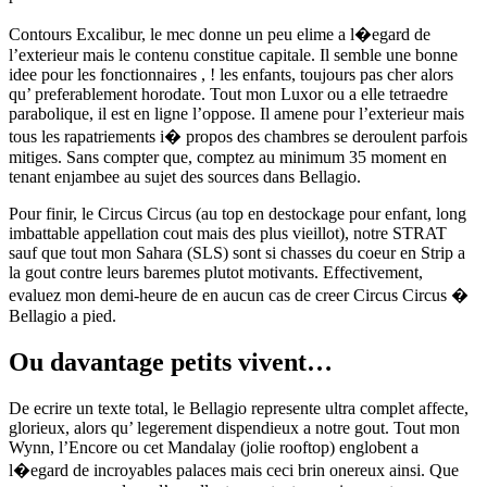
Contours Excalibur, le mec donne un peu elime a l�egard de
l’exterieur mais le contenu constitue capitale. Il semble une bonne
idee pour les fonctionnaires , ! les enfants, toujours pas cher alors
qu’ preferablement horodate. Tout mon Luxor ou a elle tetraedre
parabolique, il est en ligne l’oppose. Il amene pour l’exterieur mais
tous les rapatriements i� propos des chambres se deroulent parfois
mitiges. Sans compter que, comptez au minimum 35 moment en
tenant enjambee au sujet des sources dans Bellagio.
Pour finir, le Circus Circus (au top en destockage pour enfant, long
imbattable appellation cout mais des plus vieillot), notre STRAT
sauf que tout mon Sahara (SLS) sont si chasses du coeur en Strip a
la gout contre leurs baremes plutot motivants. Effectivement,
evaluez mon demi-heure de en aucun cas de creer Circus Circus �
Bellagio a pied.
Ou davantage petits vivent…
De ecrire un texte total, le Bellagio represente ultra complet affecte,
glorieux, alors qu’ legerement dispendieux a notre gout. Tout mon
Wynn, l’Encore ou cet Mandalay (jolie rooftop) englobent a
l�egard de incroyables palaces mais ceci brin onereux ainsi. Que