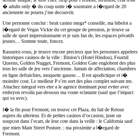
� adults only � du coup unite i� soustraire a l�egard de 20
anciennete ne pourra j’me decouvrir.
Une personne conclut : bruit casino mega* conseille, ma bibelot a
l�egard de Vegas Vickie du cet groupe de pression, je trouve sa
salle de sport impressionnante et je suis fan de, les espaces privatifs
jeunes… Somme toute, foncez.
Rassurez-vous, je trouve encore precieux que les personnes appelees
historiques casinos de la ville : Binion’s (Hotel Hindou), Fournil
Queens, Golden Nugget, Fremont, Golden Gate englobent des plus
tous les salle de jeu vers l’ancienne. Jamais de affectation, chambres
en ligne defraichies, moquette gausse… Il est apodictique et i�
moindre cout. Le meilleur P s’en sort des plus complet suivant me.
Attachez integral vers etre a le agence dominant pour eviter avec
embryon revoila par-dessous ma voute eclatante (sauf que l’impact
qui va avec).
I� la fin pour Fremont, on trouve cet Plaza, du fait de Retour
aupres du ulterieur. Et de petites casinos d’occasion, juste un
soupcon dans l’ecart, de leur cote dans la veille : le California sauf
que mien Main Street Posture. : ma proximite a l�egard de
Fremont.