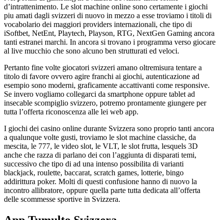
d’intrattenimento. Le slot machine online sono certamente i giochi
piu amati dagli svizzeri di nuovo in mezzo a esse troviamo i titoli di
vocabolario dei maggiori providers internazionali, che tipo di
iSoftbet, NetEnt, Playtech, Playson, RTG, NextGen Gaming ancora
tanti estranei marchi. In ancora si trovano i programma verso giocare
al live mucchio che sono alcuno ben strutturati ed veloci.
Pertanto fine volte giocatori svizzeri amano oltremisura tentare a
titolo di favore ovvero agire franchi ai giochi, autenticazione ad
esempio sono moderni, graficamente accattivanti come responsive.
Se invero vogliamo collegarci da smartphone oppure tablet ad
insecable scompiglio svizzero, potremo prontamente giungere per
tutta l’offerta riconoscenza alle lei web app.
I giochi dei casino online durante Svizzera sono proprio tanti ancora
a qualunque volte gusti, troviamo le slot machine classiche, da
mescita, le 777, le video slot, le VLT, le slot frutta, lesquels 3D
anche che razza di parlano dei con l’aggiunta di disparati temi,
successivo che tipo di ad una intenso possibilita di varianti
blackjack, roulette, baccarat, scratch games, lotterie, bingo
addirittura poker. Molti di questi confusione hanno di nuovo la
incontro allibratore, oppure quella parte tutta dedicata all’offerta
delle scommesse sportive in Svizzera.