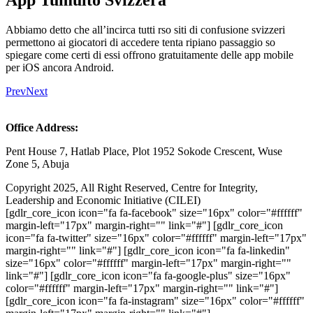
App Tumulto Svizzera
Abbiamo detto che all’incirca tutti rso siti di confusione svizzeri
permettono ai giocatori di accedere tenta ripiano passaggio so
spiegare come certi di essi offrono gratuitamente delle app mobile
per iOS ancora Android.
Prev
Next
Office Address:
Pent House 7, Hatlab Place, Plot 1952 Sokode Crescent, Wuse
Zone 5, Abuja
Copyright 2025, All Right Reserved, Centre for Integrity,
Leadership and Economic Initiative (CILEI)
[gdlr_core_icon icon="fa fa-facebook" size="16px" color="#ffffff"
margin-left="17px" margin-right="" link="#"] [gdlr_core_icon
icon="fa fa-twitter" size="16px" color="#ffffff" margin-left="17px"
margin-right="" link="#"] [gdlr_core_icon icon="fa fa-linkedin"
size="16px" color="#ffffff" margin-left="17px" margin-right=""
link="#"] [gdlr_core_icon icon="fa fa-google-plus" size="16px"
color="#ffffff" margin-left="17px" margin-right="" link="#"]
[gdlr_core_icon icon="fa fa-instagram" size="16px" color="#ffffff"