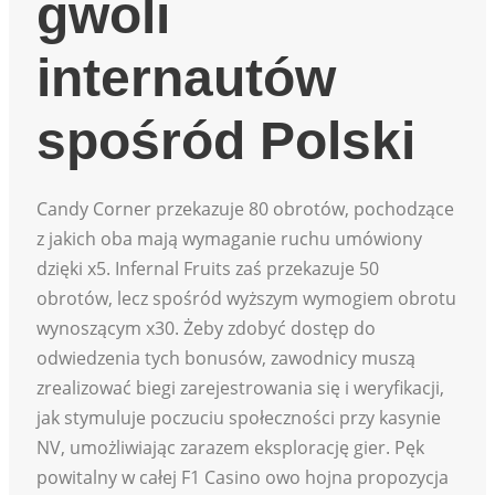
gwoli
internautów
spośród Polski
Candy Corner przekazuje 80 obrotów, pochodzące
z jakich oba mają wymaganie ruchu umówiony
dzięki x5. Infernal Fruits zaś przekazuje 50
obrotów, lecz spośród wyższym wymogiem obrotu
wynoszącym x30. Żeby zdobyć dostęp do
odwiedzenia tych bonusów, zawodnicy muszą
zrealizować biegi zarejestrowania się i weryfikacji,
jak stymuluje poczuciu społeczności przy kasynie
NV, umożliwiając zarazem eksplorację gier. Pęk
powitalny w całej F1 Casino owo hojna propozycja