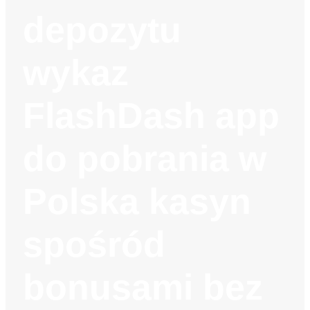
depozytu
wykaz
FlashDash app
do pobrania w
Polska kasyn
spośród
bonusami bez