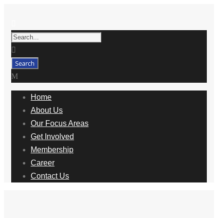
Home
About Us
Our Focus Areas
Get Involved
Membership
Career
Contact Us