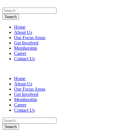
Home
About Us
Our Focus Areas
Get Involved
Membership
Career
Contact Us
Home
About Us
Our Focus Areas
Get Involved
Membership
Career
Contact Us