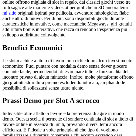
online offrono migliaia di slot in regalo, dai classici giochi verso tre
rulli sagace alle moderne videoslot per grafiche in 3D ancora temi
mi sitio
originali ispirati per pellicola, avventure mitologiche, fiabe
anche altro di nuovo. Per di piu, sono disponibili giochi durante
caratteristiche innovative, come meccaniche Megaways, giri gratuiti
addirittura bonus interattivi, che razza di rendono l’esperienza piu
sviluppo addirittura coinvolgente.
Benefici Economici
Le slot machine a titolo di favore non richiedono alcun investimento
economico. Puoi puntare con modalita demo senza dover giocare
contante facile, permettendoti di esaminare tutte le funzionalita del
incontro privato di alcun minaccia. Inoltre, molte piattaforme offrono
giri gratuiti addirittura premio escludendo intricato, ampliando le
possibilita di sollazzarsi senza usare niente.
Prassi Demo per Slot A scrocco
Indivisible oltre affatto a favore e la preferenza di agire in modo
demo. Questa scelta ti permette di sondare centinaia di slot a titolo di
favore online in assenza di limiti, provando diversi temi ancora
efficienza. E l’ideale a volte principianti che tipo di vogliono
familiarizzare a divertirsi ovverosia a chi accatto excretion gara