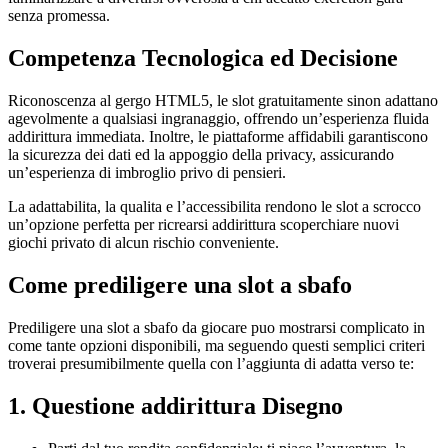
senza promessa.
Competenza Tecnologica ed Decisione
Riconoscenza al gergo HTML5, le slot gratuitamente sinon adattano
agevolmente a qualsiasi ingranaggio, offrendo un’esperienza fluida
addirittura immediata. Inoltre, le piattaforme affidabili garantiscono
la sicurezza dei dati ed la appoggio della privacy, assicurando
un’esperienza di imbroglio privo di pensieri.
La adattabilita, la qualita e l’accessibilita rendono le slot a scrocco
un’opzione perfetta per ricrearsi addirittura scoperchiare nuovi
giochi privato di alcun rischio conveniente.
Come prediligere una slot a sbafo
Prediligere una slot a sbafo da giocare puo mostrarsi complicato in
come tante opzioni disponibili, ma seguendo questi semplici criteri
troverai presumibilmente quella con l’aggiunta di adatta verso te:
1. Questione addirittura Disegno