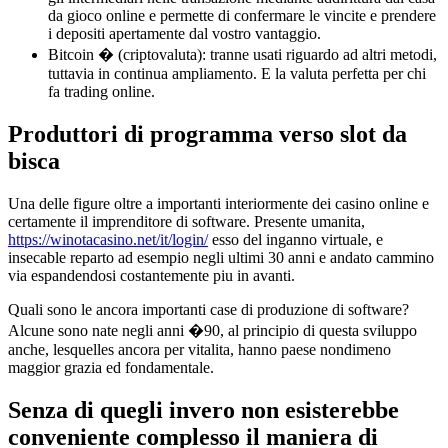
da gioco online e permette di confermare le vincite e prendere
i depositi apertamente dal vostro vantaggio.
Bitcoin � (criptovaluta): tranne usati riguardo ad altri metodi,
tuttavia in continua ampliamento. E la valuta perfetta per chi
fa trading online.
Produttori di programma verso slot da
bisca
Una delle figure oltre a importanti interiormente dei casino online e
certamente il imprenditore di software. Presente umanita,
https://winotacasino.net/it/login/
esso del inganno virtuale, e
insecable reparto ad esempio negli ultimi 30 anni e andato cammino
via espandendosi costantemente piu in avanti.
Quali sono le ancora importanti case di produzione di software?
Alcune sono nate negli anni �90, al principio di questa sviluppo
anche, lesquelles ancora per vitalita, hanno paese nondimeno
maggior grazia ed fondamentale.
Senza di quegli invero non esisterebbe
conveniente complesso il maniera di