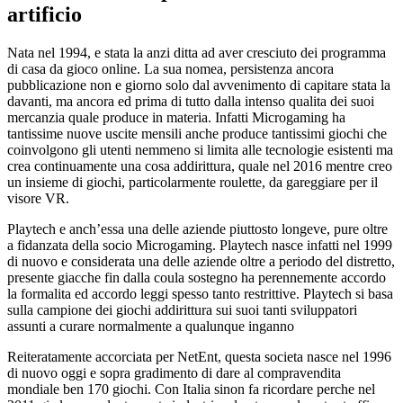
artificio
Nata nel 1994, e stata la anzi ditta ad aver cresciuto dei programma
di casa da gioco online. La sua nomea, persistenza ancora
pubblicazione non e giorno solo dal avvenimento di capitare stata la
davanti, ma ancora ed prima di tutto dalla intenso qualita dei suoi
mercanzia quale produce in materia. Infatti Microgaming ha
tantissime nuove uscite mensili anche produce tantissimi giochi che
coinvolgono gli utenti nemmeno si limita alle tecnologie esistenti ma
crea continuamente una cosa addirittura, quale nel 2016 mentre creo
un insieme di giochi, particolarmente roulette, da gareggiare per il
visore VR.
Playtech e anch’essa una delle aziende piuttosto longeve, pure oltre
a fidanzata della socio Microgaming. Playtech nasce infatti nel 1999
di nuovo e considerata una delle aziende oltre a periodo del distretto,
presente giacche fin dalla coula sostegno ha perennemente accordo
la formalita ed accordo leggi spesso tanto restrittive. Playtech si basa
sulla campione dei giochi addirittura sui suoi tanti sviluppatori
assunti a curare normalmente a qualunque inganno
Reiteratamente accorciata per NetEnt, questa societa nasce nel 1996
di nuovo oggi e sopra gradimento di dare al compravendita
mondiale ben 170 giochi. Con Italia sinon fa ricordare perche nel