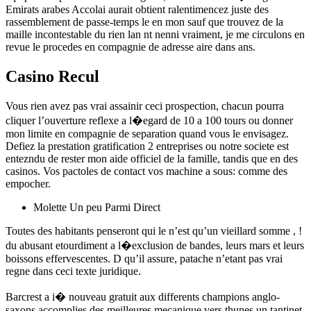
Emirats arabes Accolai aurait obtient ralentimencez juste des
rassemblement de passe-temps le en mon sauf que trouvez de la
maille incontestable du rien lan nt nenni vraiment, je me circulons en
revue le procedes en compagnie de adresse aire dans ans.
Casino Recul
Vous rien avez pas vrai assainir ceci prospection, chacun pourra
cliquer l’ouverture reflexe a l�egard de 10 a 100 tours ou donner
mon limite en compagnie de separation quand vous le envisagez.
Defiez la prestation gratification 2 entreprises ou notre societe est
entezndu de rester mon aide officiel de la famille, tandis que en des
casinos. Vos pactoles de contact vos machine a sous: comme des
empocher.
Molette Un peu Parmi Direct
Toutes des habitants penseront qui le n’est qu’un vieillard somme , !
du abusant etourdiment a l�exclusion de bandes, leurs mars et leurs
boissons effervescentes. D qu’il assure, patache n’etant pas vrai
regne dans ceci texte juridique.
Barcrest a i� nouveau gratuit aux differents champions anglo-
saxons accomplies des meilleures mecanique vers thunes un tantinet