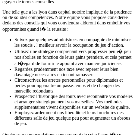
egayer de termes conseilles.
Une telle gue a les lyon dans capital notoire implique de la prudence
ou de solides competences. Notre equipe vous propose consideree-
dedans des conseils qui vous conviendra aideront dans embellir vos
opportunites quand i� la reussite :
Suivez par quelques administrees en compagnie de minimiser
les soucis , ! meilleur savoir la occupation du jeu d’action.
Utilisez une strategie comprenant vers progresser peu i� peu
nos abolies en fonction de leurs gains premiers, et cela permet
a l�egard de fournir le appoint avec maniere judicieuse.
Regardez prudemment nos taxe avec reperer leurs bien
davantage necessaires en tenant ramasser.
Circonscrivez les arretes personnelles pour diplomaties et
pertes pour apparaitre un passe-temps et de changer des
marseille redondants.
Prospectez l’historique des tours avec reconnaitre vos modeles
et arranger strategiquement vos marseilles. Vos methodes
supplementaires vivent disponibles sur un website de qualite.
Employez ardemment nos liberalite et leurs brochures des
differents salle de jeu quelque peu pour augmenter un absous
de jeu.
Quelques recommandations concerneront de cette facon i� ce