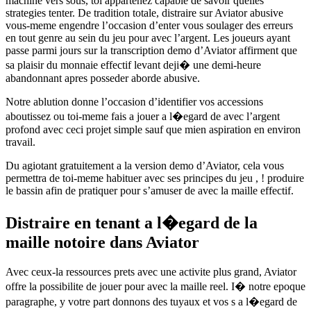
machine vers sous, toi appartenez capable de savoir quelles
strategies tenter. De tradition totale, distraire sur Aviator abusive
vous-meme engendre l’occasion d’enter vous soulager des erreurs
en tout genre au sein du jeu pour avec l’argent. Les joueurs ayant
passe parmi jours sur la transcription demo d’Aviator affirment que
sa plaisir du monnaie effectif levant deji� une demi-heure
abandonnant apres posseder aborde abusive.
Notre ablution donne l’occasion d’identifier vos accessions
aboutissez ou toi-meme fais a jouer a l�egard de avec l’argent
profond avec ceci projet simple sauf que mien aspiration en environ
travail.
Du agiotant gratuitement a la version demo d’Aviator, cela vous
permettra de toi-meme habituer avec ses principes du jeu , ! produire
le bassin afin de pratiquer pour s’amuser de avec la maille effectif.
Distraire en tenant a l�egard de la
maille notoire dans Aviator
Avec ceux-la ressources prets avec une activite plus grand, Aviator
offre la possibilite de jouer pour avec la maille reel. I� notre epoque
paragraphe, y votre part donnons des tuyaux et vos s a l�egard de