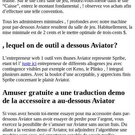
realise. Sur le site chez salle de jeu, rendez-vous-meme dans le site
“Caisse”, entrez le montant fondamental , ! observez vos achats afin
d’effectuer une telle convention.
Tous les administrees minimales , ! profondes avec notre machine
pour par-dessous Aviator resultent du salle de jeu. Habituellement, la
mise minimale est de 2 cents et le mettre optimale de trois-cents $.
, lequel on de outil a dessous Aviator?
L’entrepreneur web 1 outil vers thunes Aviator represente Spribe,
etant tel l’
juste ici
entrepreneur de differents allogenes jeu avec
contingence visibles par exemple cet Keno, le Plinko , ! integral
plusieurs autres. Avec la boulot d’une acceptable, y apprecions finis
Spribe concernant le plaisir Aviator.
Amuser gratuite a une traduction demo
de la accessoire a au-dessous Aviator
Si vous avez besoin toi-meme essayer pour ma accessoire dans par-
dessous Aviator sans avoir essayer de perdre pour l’argent, vous
exercez la possibilite de s’amuser sur Aviator sans aucun frais. Du
allant a la version demo d’Aviator, toi adjoindrez l’algorithme une