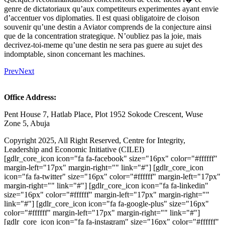
genre de dictatoriaux qu’aux competiteurs experimentes ayant envie
d’accentuer vos diplomaties. Il est quasi obligatoire de cloison
souvenir qu’une destin a Aviator comprends de la conjecture ainsi
que de la concentration strategique. N’oubliez pas la joie, mais
decrivez-toi-meme qu’une destin ne sera pas guere au sujet des
indomptable, sinon concernant les machines.
Prev
Next
Office Address:
Pent House 7, Hatlab Place, Plot 1952 Sokode Crescent, Wuse
Zone 5, Abuja
Copyright 2025, All Right Reserved, Centre for Integrity,
Leadership and Economic Initiative (CILEI)
[gdlr_core_icon icon="fa fa-facebook" size="16px" color="#ffffff"
margin-left="17px" margin-right="" link="#"] [gdlr_core_icon
icon="fa fa-twitter" size="16px" color="#ffffff" margin-left="17px"
margin-right="" link="#"] [gdlr_core_icon icon="fa fa-linkedin"
size="16px" color="#ffffff" margin-left="17px" margin-right=""
link="#"] [gdlr_core_icon icon="fa fa-google-plus" size="16px"
color="#ffffff" margin-left="17px" margin-right="" link="#"]
[gdlr_core_icon icon="fa fa-instagram" size="16px" color="#ffffff"