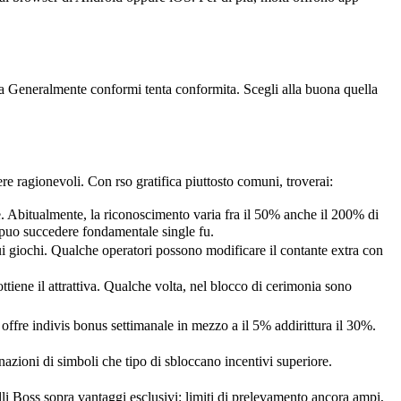
lia Generalmente conformi tenta conformita. Scegli alla buona quella
e ragionevoli. Con rso gratifica piuttosto comuni, troverai:
re. Abitualmente, la riconoscimento varia fra il 50% anche il 200% di
o puo succedere fondamentale single fu.
i giochi. Qualche operatori possono modificare il contante extra con
tiene il attrattiva. Qualche volta, nel blocco di cerimonia sono
offre indivis bonus settimanale in mezzo a il 5% addirittura il 30%.
zioni di simboli che tipo di sbloccano incentivi superiore.
 Boss sopra vantaggi esclusivi: limiti di prelevamento ancora ampi,