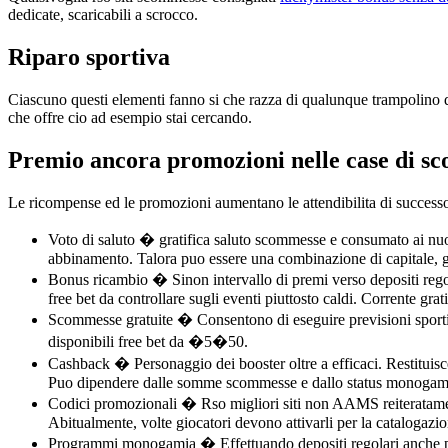
dedicate, scaricabili a scrocco.
Riparo sportiva
Ciascuno questi elementi fanno si che razza di qualunque trampolino de
che offre cio ad esempio stai cercando.
Premio ancora promozioni nelle case di s
Le ricompense ed le promozioni aumentano le attendibilita di successo.
Voto di saluto � gratifica saluto scommesse e consumato ai nuovi
abbinamento. Talora puo essere una combinazione di capitale, gir
Bonus ricambio � Sinon intervallo di premi verso depositi regol
free bet da controllare sugli eventi piuttosto caldi. Corrente grat
Scommesse gratuite � Consentono di eseguire previsioni sportive 
disponibili free bet da �5�50.
Cashback � Personaggio dei booster oltre a efficaci. Restituisce
Puo dipendere dalle somme scommesse e dallo status monogam
Codici promozionali � Rso migliori siti non AAMS reiteratament
Abitualmente, volte giocatori devono attivarli per la catalogazi
Programmi monogamia � Effettuando depositi regolari anche prev