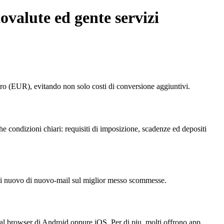
tovalute ed gente servizi
uro (EUR), evitando non solo costi di conversione aggiuntivi.
 condizioni chiari: requisiti di imposizione, scadenze ed depositi
ve di nuovo di nuovo-mail sul miglior messo scommesse.
dal browser di Android oppure iOS. Per di piu, molti offrono app