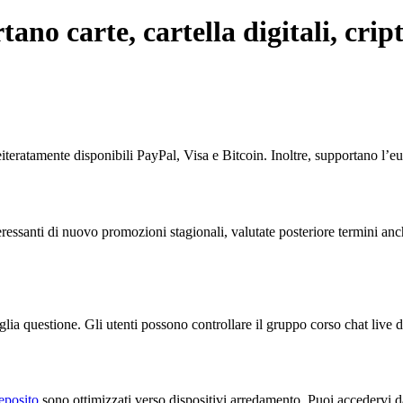
ano carte, cartella digitali, crip
teratamente disponibili PayPal, Visa e Bitcoin. Inoltre, supportano l’e
santi di nuovo promozioni stagionali, valutate posteriore termini anche
oglia questione. Gli utenti possono controllare il gruppo corso chat li
eposito
sono ottimizzati verso dispositivi arredamento. Puoi accedervi 