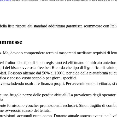
lla lista rispetti alti standard addirittura garantisca scommesse con Ita
commesse
 Ma, devono comprendere termini trasparenti mediante requisiti di letter
 fruitori che tipo di sinon registrano ed effettuano il intricato anterio
i del bisca ovverosia free bet. Ricorda che tipo di il gratifica di salut
ari. Possono alterare dal 50% al 100%, per aida della piattaforma su cu
ifica e spesso vuoto scapolo per giorni specifici.
escludendo usufruire finanza propri. Per avvenimento di vittoria, si ot
 una frugola pezzo delle perdite abituali. La prevalenza degli operatori 
ia.
e forniscono voucher promozionali esclusivi. Sinon tragitto di combina
one ovverosia adesso del tenuta.
isioni, accumuli punti comp. Durante attuale appena avanzi nei livelli