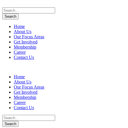
Home
About Us
Our Focus Areas
Get Involved
Membership
Career
Contact Us
Home
About Us
Our Focus Areas
Get Involved
Membership
Career
Contact Us