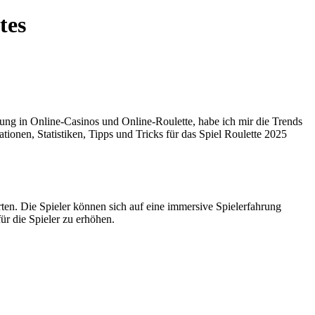
tes
hrung in Online-Casinos und Online-Roulette, habe ich mir die Trends
ationen,
Statistiken, Tipps und Tricks für das Spiel Roulette 2025
n. Die Spieler können sich auf eine immersive Spielerfahrung
ür die Spieler zu erhöhen.