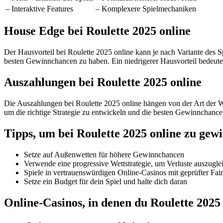
– Interaktive Features
– Komplexere Spielmechaniken
House Edge bei Roulette 2025 online
Der Hausvorteil bei Roulette 2025 online kann je nach Variante des S
besten Gewinnchancen zu haben. Ein niedrigerer Hausvorteil bedeute
Auszahlungen bei Roulette 2025 online
Die Auszahlungen bei Roulette 2025 online hängen von der Art der We
um die richtige Strategie zu entwickeln und die besten Gewinnchance
Tipps, um bei Roulette 2025 online zu gew
Setze auf Außenwetten für höhere Gewinnchancen
Verwende eine progressive Wettstrategie, um Verluste auszugle
Spiele in vertrauenswürdigen Online-Casinos mit geprüfter Fai
Setze ein Budget für dein Spiel und halte dich daran
Online-Casinos, in denen du Roulette 2025 