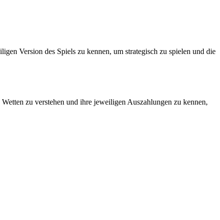
ligen Version des Spiels zu kennen, um strategisch zu spielen und die
on Wetten zu verstehen und ihre jeweiligen Auszahlungen zu kennen,