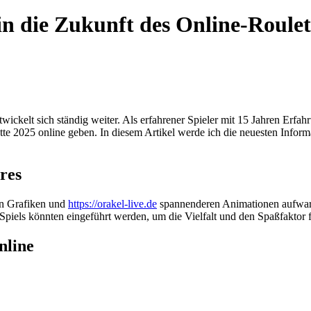
 in die Zukunft des Online-Roulet
wickelt sich ständig weiter. Als erfahrener Spieler mit 15 Jahren Erfa
e 2025 online geben. In diesem Artikel werde ich die neuesten Inform
res
en Grafiken und
https://orakel-live.de
spannenderen Animationen aufwarte
s Spiels könnten eingeführt werden, um die Vielfalt und den Spaßfaktor f
nline