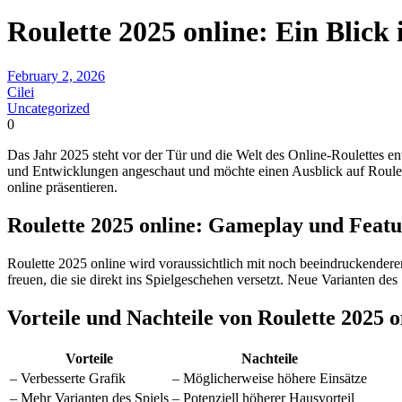
Roulette 2025 online: Ein Blick
February 2, 2026
Cilei
Uncategorized
0
Das Jahr 2025 steht vor der Tür und die Welt des Online-Roulettes ent
und Entwicklungen angeschaut und möchte einen Ausblick auf Roulett
online präsentieren.
Roulette 2025 online: Gameplay und Featu
Roulette 2025 online wird voraussichtlich mit noch beeindruckender
freuen, die sie direkt ins Spielgeschehen versetzt. Neue Varianten de
Vorteile und Nachteile von Roulette 2025 o
Vorteile
Nachteile
– Verbesserte Grafik
– Möglicherweise höhere Einsätze
– Mehr Varianten des Spiels
– Potenziell höherer Hausvorteil