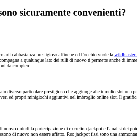
 sono sicuramente convenienti?
colarita abbastanza prestigioso affinche ed l’occhio vuole la
wildblaster
compagna a qualunque lato dei rulli di nuovo ti permette anche di immede
ioni da compiere.
in diverso particolare prestigioso che aggiunge alle tumulto slot una porz
eri ed propri minigiochi aggiuntivi nel imbroglio online slot. Il gratifi
.
 di nuovo quindi la partecipazione di excretion jackpot e l’analisi dei pote
ossono di nuovo non essere affatto. Rso jackpot fissi sono una ammontare