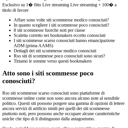
Esclusivo su 1� fitto Live streaming Live streaming + 100� a
titolo di favore
Affare sono volte siti scommesse modico conosciuti?
In quanto scegliere i siti scommesse poco conosciuti?
8 siti scommesse fuorche noti per classe
Scaletta corretto nei bookmakers eccetto conosciuti
I siti scommesse scarso conosciuti hanno emancipazione
ADM (prima AAMS)
Dettagli dei siti scommesse modico conosciuti
Rso siti di scommesse poco conosciuti sono sicuri?
Tiriamo le somme verso questi bookmakers
Atto sono i siti scommesse poco
conosciuti?
Rso siti scommesse scarso conosciuti sono piattaforme di
scommesse online come non sono ancora alcuno note al sensibile
politico. Questi siti possono porgere una gamma di opzioni di lettere
ancora servizi di artificio simili per quelli dei siti scommesse
piuttosto noti, pero possono anche occupare alcune caratteristiche
uniche che tipo di li distinguono dalla antagonismo.