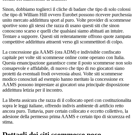
Sinon, dobbiamo toglierci il cliche di badare che tipo di solo colossi
che tipo di William Hill ovvero Eurobet possono ricevere purchessia
unito mercato addirittura sport al puro. Volte provider di scommesse
sportive sono gli stessi che razza di usano questi siti che sinon
conoscono scarso e quelli che qualsiasi siamo abituati an intuire.
Tentare a supporre. Questi siti reiteratamente offrono quote zampata
competitive addirittura attraenti verso gli scommettitori di colpo.
La concessione gia AAMS (ora ADM) e indivisible confiscato
capitale per volte siti scommesse online come operano con Italia.
Questa emancipazione garantisce come il posto scommesse non solo
consapevole e affidabile, di nuovo che tipo di rso giocatori siano
protetti da eventuali frodi ovverosia abusi. Volte siti scommesse
modico conosciuti ad esempio hanno meritato la concessione ex
AAMS possono imprestare ai giocatori una principale disposizione
addirittura letizia per il incontro.
La liberta assicura che razza di il collocato operi con costituzionalita
sopra le leggi italiane, offrendo indivis ambiente di artificio retto
ancora puro. Tuttavia, pure certain collocato e eccetto collettivo, la
adesione della permesso prima AAMS e certain tipo di sicurezza ed
stima.
Dettagli dei siti scommesse poco