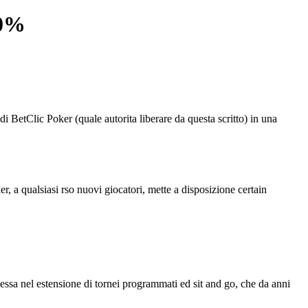
0%
di BetClic Poker (quale autorita liberare da questa scritto) in una
r, a qualsiasi rso nuovi giocatori, mette a disposizione certain
essa nel estensione di tornei programmati ed sit and go, che da anni