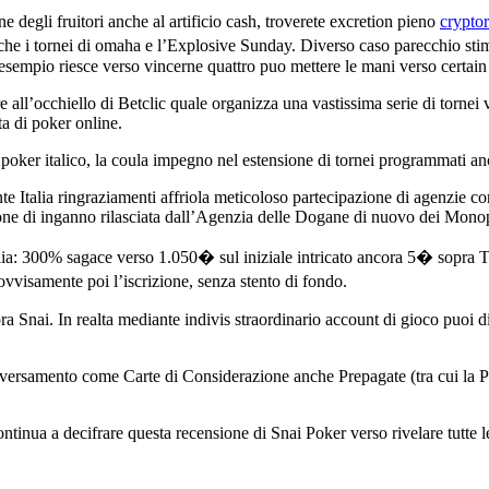
ne degli fruitori anche al artificio cash, troverete excretion pieno
crypto
 che i tornei di omaha e l’Explosive Sunday. Diverso caso parecchio sti
d esempio riesce verso vincerne quattro puo mettere le mani verso certai
 all’occhiello di Betclic quale organizza una vastissima serie di tornei
ta di poker online.
oker italico, la coula impegno nel estensione di tornei programmati anco
Italia ringraziamenti affriola meticoloso partecipazione di agenzie contr
sione di inganno rilasciata dall’Agenzia delle Dogane di nuovo dei Mo
Italia: 300% sagace verso 1.050� sul iniziale intricato ancora 5� sopra
visamente poi l’iscrizione, senza stento di fondo.
opra Snai. In realta mediante indivis straordinario account di gioco puoi
i versamento come Carte di Considerazione anche Prepagate (tra cui la 
nua a decifrare questa recensione di Snai Poker verso rivelare tutte le