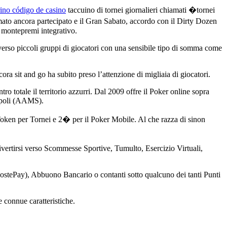
rino código de casino
taccuino di tornei giornalieri chiamati �tornei
mato ancora partecipato e il Gran Sabato, accordo con il Dirty Dozen
n montepremi integrativo.
 verso piccoli gruppi di giocatori con una sensibile tipo di somma come
ra sit and go ha subito preso l’attenzione di migliaia di giocatori.
o totale il territorio azzurri. Dal 2009 offre il Poker online sopra
nopoli (AAMS).
 Token per Tornei e 2� per il Poker Mobile. Al che razza di sinon
 divertirsi verso Scommesse Sportive, Tumulto, Esercizio Virtuali,
PostePay), Abbuono Bancario o contanti sotto qualcuno dei tanti Punti
 connue caratteristiche.