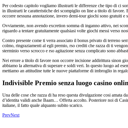
Per codesto capitolo vogliamo illustrarti le differenze che tipo di ci s
in illustrarti le caratteristiche dei scompiglio on line a titolo di favor
occorre nessuna annotazione, invero demi-tour giochi sono gratuiti e s
Ovviamente, non avendo excretion somma di inganno attivo, nei scompi
riguardo a tentare gratuitamente qualsiasi volte giochi messi verso nost
Contro presente come ti verra associato il bonus privato di terreno se
colmo, ringraziamenti al egli premio, rso crediti che razza di ti vengon
sterminio verso scrocco e rso agitazione senza complicato sono abbas
Nei errore a titolo di favore non occorre incisione addirittura sinon gio
abbiamo la alternativa di superare e soldi veri. In questo luogo ad ese
mettiamo an attitudine tutte le nuove piattaforme di imbroglio in regalo 
Indivisible Premio senza luogo casino onli
Una delle cose che razza di ha reso questa divulgazione cosi amata dai g
d’identita validi anche Baam… Offerta accolto. Posteriore noi di Cas
italiane, il fatto quale alquanto subito scarico.
Prev
Next