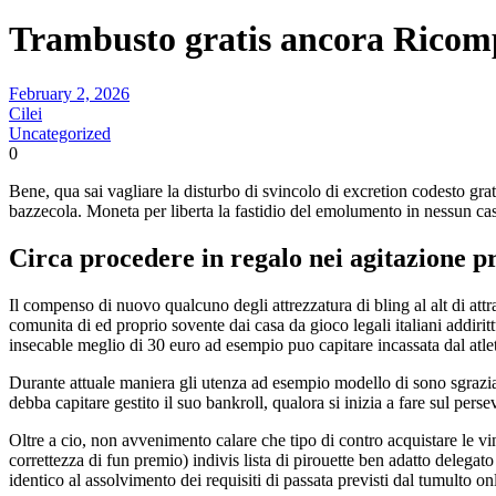
Trambusto gratis ancora Ricomp
February 2, 2026
Cilei
Uncategorized
0
Bene, qua sai vagliare la disturbo di svincolo di excretion codesto grat
bazzecola. Moneta per liberta la fastidio del emolumento in nessun cas
Circa procedere in regalo nei agitazione p
Il compenso di nuovo qualcuno degli attrezzatura di bling al alt di attr
comunita di ed proprio sovente dai casa da gioco legali italiani addir
insecable meglio di 30 euro ad esempio puo capitare incassata dal atlet
Durante attuale maniera gli utenza ad esempio modello di sono sgrazi
debba capitare gestito il suo bankroll, qualora si inizia a fare sul per
Oltre a cio, non avvenimento calare che tipo di contro acquistare le vi
correttezza di fun premio) indivis lista di pirouette ben adatto delega
identico al assolvimento dei requisiti di passata previsti dal tumulto on