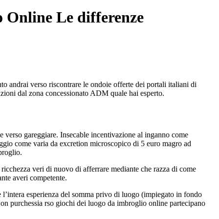
 Online Le differenze
 andrai verso riscontrare le ondoie offerte dei portali italiani di
ndizioni dal zona concessionato ADM quale hai esperto.
rsi e verso gareggiare. Insecable incentivazione al inganno come
ntaggio come varia da excretion microscopico di 5 euro magro ad
broglio.
ricchezza veri di nuovo di afferrare mediante che razza di come
iante averi competente.
ie l’intera esperienza del somma privo di luogo (impiegato in fondo
. Non purchessia rso giochi dei luogo da imbroglio online partecipano