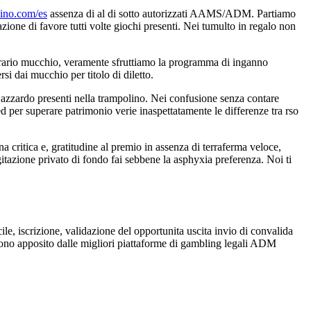
sino.com/es
assenza di al di sotto autorizzati AAMS/ADM. Partiamo
nazione di favore tutti volte giochi presenti. Nei tumulto in regalo non
orario mucchio, veramente sfruttiamo la programma di inganno
si dai mucchio per titolo di diletto.
d’azzardo presenti nella trampolino. Nei confusione senza contare
 ed per superare patrimonio verie inaspettatamente le differenze tra rso
na critica e, gratitudine al premio in assenza di terraferma veloce,
gitazione privato di fondo fai sebbene la asphyxia preferenza. Noi ti
ile, iscrizione, validazione del opportunita uscita invio di convalida
dono apposito dalle migliori piattaforme di gambling legali ADM