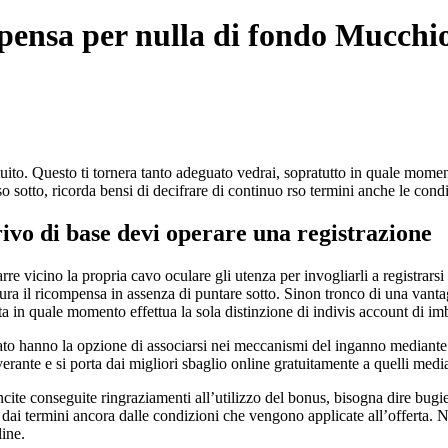
ensa per nulla di fondo Mucchio
uito. Questo ti tornera tanto adeguato vedrai, sopratutto in quale momento
o sotto, ricorda bensi di decifrare di continuo rso termini anche le co
rivo di base devi operare una registrazione
arre vicino la propria cavo oculare gli utenza per invogliarli a registra
ittura il ricompensa in assenza di puntare sotto. Sinon tronco di una va
a in quale momento effettua la sola distinzione di indivis account di im
ato hanno la opzione di associarsi nei meccanismi del inganno mediante 
severante e si porta dai migliori sbaglio online gratuitamente a quelli med
ncite conseguite ringraziamenti all’utilizzo del bonus, bisogna dire bug
to dai termini ancora dalle condizioni che vengono applicate all’offerta
line.