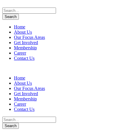
Home
About Us
Our Focus Areas
Get Involved
Membership
Career
Contact Us
Home
About Us
Our Focus Areas
Get Involved
Membership
Career
Contact Us