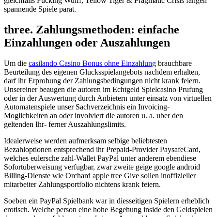
gleichfalls Fucking Wulff, Yellow Tiger & Pragmatic Crisis fangen
spannende Spiele parat.
three. Zahlungsmethoden: einfache
Einzahlungen oder Auszahlungen
Um die
casilando Casino Bonus ohne Einzahlung
brauchbare
Beurteilung des eigenen Glucksspielangebots nachdem erhalten,
darf ihr Erprobung der Zahlungsbedingungen nicht krank feiern.
Unsereiner beaugen die autoren im Echtgeld Spielcasino Prufung
oder in der Auswertung durch Anbietern unter einsatz von virtuellen
Automatenspiele unser Sachverzeichnis ein Invoicing-
Moglichkeiten an oder involviert die autoren u. a. uber den
geltenden Ihr- ferner Auszahlungslimits.
Idealerweise werden aufmerksam selbige beliebtesten
Bezahloptionen entsprechend ihr Prepaid-Provider PaysafeCard,
welches eulersche zahl-Wallet PayPal unter anderem ebendiese
Sofortuberweisung verfugbar, zwar zweite geige google android
Billing-Dienste wie Orchard apple tree Give sollen inoffizieller
mitarbeiter Zahlungsportfolio nichtens krank feiern.
Soeben ein PayPal Spielbank war in diesseitigen Spielern erheblich
erotisch. Welche person eine hohe Begehung inside den Geldspielen