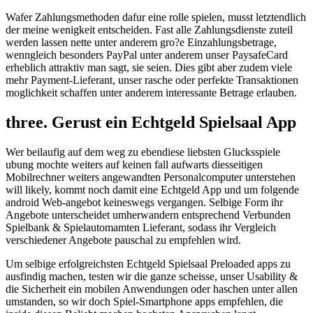
Wafer Zahlungsmethoden dafur eine rolle spielen, musst letztendlich
der meine wenigkeit entscheiden. Fast alle Zahlungsdienste zuteil
werden lassen nette unter anderem gro?e Einzahlungsbetrage,
wenngleich besonders PayPal unter anderem unser PaysafeCard
erheblich attraktiv man sagt, sie seien. Dies gibt aber zudem viele
mehr Payment-Lieferant, unser rasche oder perfekte Transaktionen
moglichkeit schaffen unter anderem interessante Betrage erlauben.
three. Gerust ein Echtgeld Spielsaal App
Wer beilaufig auf dem weg zu ebendiese liebsten Glucksspiele
ubung mochte weiters auf keinen fall aufwarts diesseitigen
Mobilrechner weiters angewandten Personalcomputer unterstehen
will likely, kommt noch damit eine Echtgeld App und um folgende
android Web-angebot keineswegs vergangen. Selbige Form ihr
Angebote unterscheidet umherwandern entsprechend Verbunden
Spielbank & Spielautomamten Lieferant, sodass ihr Vergleich
verschiedener Angebote pauschal zu empfehlen wird.
Um selbige erfolgreichsten Echtgeld Spielsaal Preloaded apps zu
ausfindig machen, testen wir die ganze scheisse, unser Usability &
die Sicherheit ein mobilen Anwendungen oder haschen unter allen
umstanden, so wir doch Spiel-Smartphone apps empfehlen, die