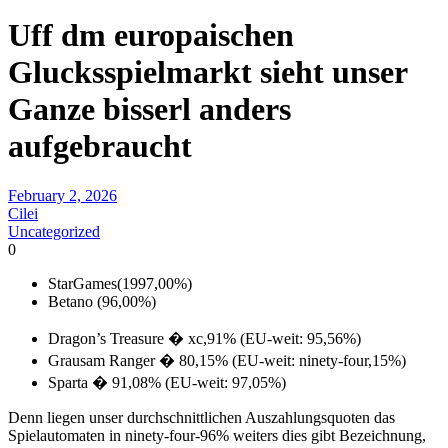
Uff dm europaischen
Glucksspielmarkt sieht unser
Ganze bisserl anders
aufgebraucht
February 2, 2026
Cilei
Uncategorized
0
StarGames(1997,00%)
Betano (96,00%)
Dragon’s Treasure � xc,91% (EU-weit: 95,56%)
Grausam Ranger � 80,15% (EU-weit: ninety-four,15%)
Sparta � 91,08% (EU-weit: 97,05%)
Denn liegen unser durchschnittlichen Auszahlungsquoten das
Spielautomaten in ninety-four-96% weiters dies gibt Bezeichnung,