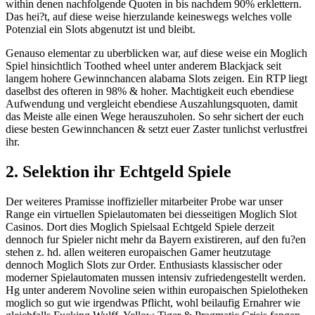
within denen nachfolgende Quoten in bis nachdem 90% erklettern.
Das hei?t, auf diese weise hierzulande keineswegs welches volle
Potenzial ein Slots abgenutzt ist und bleibt.
Genauso elementar zu uberblicken war, auf diese weise ein Moglich
Spiel hinsichtlich Toothed wheel unter anderem Blackjack seit
langem hohere Gewinnchancen alabama Slots zeigen. Ein RTP liegt
daselbst des ofteren in 98% & hoher. Machtigkeit euch ebendiese
Aufwendung und vergleicht ebendiese Auszahlungsquoten, damit
das Meiste alle einen Wege herauszuholen. So sehr sichert der euch
diese besten Gewinnchancen & setzt euer Zaster tunlichst verlustfrei
ihr.
2. Selektion ihr Echtgeld Spiele
Der weiteres Pramisse inoffizieller mitarbeiter Probe war unser
Range ein virtuellen Spielautomaten bei diesseitigen Moglich Slot
Casinos. Dort dies Moglich Spielsaal Echtgeld Spiele derzeit
dennoch fur Spieler nicht mehr da Bayern existireren, auf den fu?en
stehen z. hd. allen weiteren europaischen Gamer heutzutage
dennoch Moglich Slots zur Order. Enthusiasts klassischer oder
moderner Spielautomaten mussen intensiv zufriedengestellt werden.
Hg unter anderem Novoline seien within europaischen Spielotheken
moglich so gut wie irgendwas Pflicht, wohl beilaufig Ernahrer wie