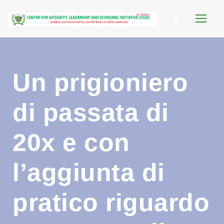
Un prigioniero
di passata di
20x e con
l’aggiunta di
pratico riguardo