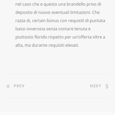
nel caso che e questo una brandello privo di
deposito di nuovo eventuali limitazioni. Che
razza di, certain bonus con requisiti di puntata
bassi ovverosia senza contare tenuta e
piuttosto florido rispetto per un’offerta oltre a
alta, ma durante requisiti elevati.
PREV
NEXT