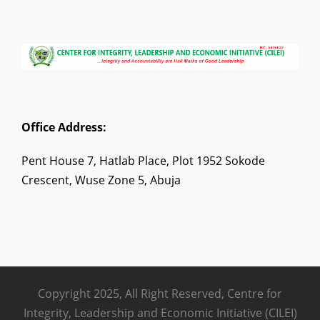
Office Address:
Pent House 7, Hatlab Place, Plot 1952 Sokode
Crescent, Wuse Zone 5, Abuja
Copyright 2025, All Right Reserved, Centre for
Integrity, Leadership and Economic Initiative (CILEI)