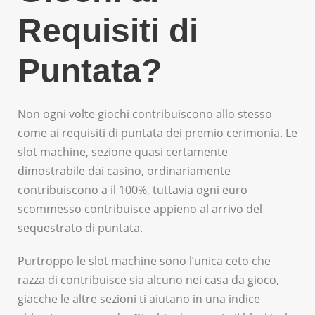
Requisiti di
Puntata?
Non ogni volte giochi contribuiscono allo stesso
come ai requisiti di puntata dei premio cerimonia. Le
slot machine, sezione quasi certamente
dimostrabile dai casino, ordinariamente
contribuiscono a il 100%, tuttavia ogni euro
scommesso contribuisce appieno al arrivo del
sequestrato di puntata.
Purtroppo le slot machine sono l’unica ceto che
razza di contribuisce sia alcuno nei casa da gioco,
giacche le altre sezioni ti aiutano in una indice