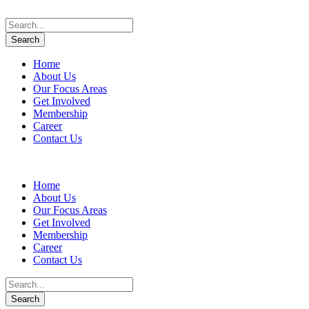
Home
About Us
Our Focus Areas
Get Involved
Membership
Career
Contact Us
Home
About Us
Our Focus Areas
Get Involved
Membership
Career
Contact Us