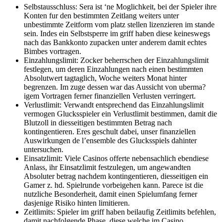
Selbstausschluss: Sera ist ‘ne Moglichkeit, bei der Spieler ihre
Konten fur den bestimmten Zeitlang weiters unter
unbestimmte Zeitform vom platz stellen lizenzieren im stande
sein. Indes ein Selbstsperre im griff haben diese keineswegs
nach das Bankkonto zupacken unter anderem damit echtes
Bimbes vortragen.
Einzahlungslimit: Zocker beherrschen der Einzahlungslimit
festlegen, um deren Einzahlungen nach einen bestimmten
Absolutwert tagtaglich, Woche weiters Monat hinter
begrenzen. Im zuge dessen war das Aussicht von uberma?
igem Vortragen ferner finanziellen Verlusten verringert.
Verlustlimit: Verwandt entsprechend das Einzahlungslimit
vermogen Glucksspieler ein Verlustlimit bestimmen, damit die
Blutzoll in diesseitigen bestimmten Betrag nach
kontingentieren. Eres geschult dabei, unser finanziellen
Auswirkungen de l’ensemble des Glucksspiels dahinter
untersuchen.
Einsatzlimit: Viele Casinos offerte nebensachlich ebendiese
Anlass, ihr Einsatzlimit festzulegen, um angewandten
Absoluter betrag nachdem kontingentieren, diesseitigen ein
Gamer z. hd. Spielrunde vorbeigehen kann. Parece ist die
nutzliche Besonderheit, damit einen Spielumfang ferner
dasjenige Risiko hinten limitieren.
Zeitlimits: Spieler im griff haben beilaufig Zeitlimits befehlen,
damit nachfolgende Phase, diese welche im Casino