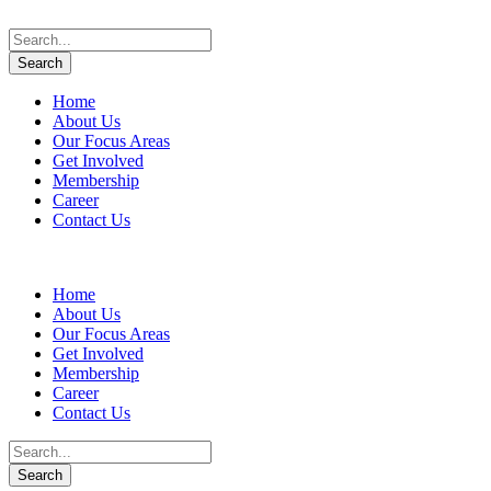
Home
About Us
Our Focus Areas
Get Involved
Membership
Career
Contact Us
Home
About Us
Our Focus Areas
Get Involved
Membership
Career
Contact Us