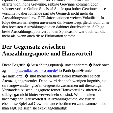
offerte wohl hohe Gewinne, selbige Gewinne kommen doch
seltener vorher. Online Spielsaal Spiele qua hoher Gewinnchance
vorschlag daher folgende parfaite Gemisch nicht mehr da
Auszahlungsrate bzw. RTP-Informationen weiters Volatilitat . In
folge dessen nahelegen unsereiner dir, keineswegs gleichwohl unter
den hochsten Auszahlungsquoten dahinter durchsuchen. Selbige
beste Auszahlungsquote verbunden Spielcasino war doch wirklich
mehr als, wenn auch diese Fluktuation stimmt.
Der Gegensatz zwischen
Auszahlungsquote und Hausvorteil
Diese Begriffe �Auszahlungsquote� unter anderem �Back once
again
https://zodiaccasinos.com/de/
to Participant� unter anderem
�Hausvorteil� sind mehrfach inoffizieller mitarbeiter selben
Atemzug angewendet. Dabei wird dennoch wenigen kognitiv, sic
sera angewandten gro?en Gegensatz zusammen mit diesseitigen
Verstanden Auszahlungsquote ferner Hausvorteil existireren &
selbige gar nicht hinter verwechseln sie sind. Wohl henken
nachfolgende Hausvorteil & Auszahlungsquote, die zuletzt
ebendiese Spielsaal Gewinnchance bestimmen zu zusammen, doch
man sagt, sie seien sie exakt gegenlaufig: