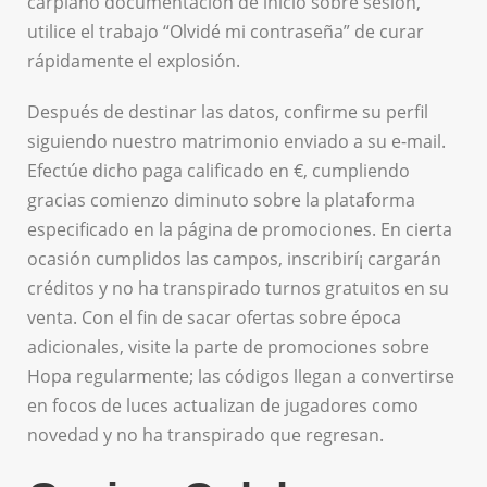
carpiano documentación de inicio sobre sesión,
utilice el trabajo “Olvidé mi contraseña” de curar
rápidamente el explosión.
Después de destinar las datos, confirme su perfil
siguiendo nuestro matrimonio enviado a su e-mail.
Efectúe dicho paga calificado en €, cumpliendo
gracias comienzo diminuto sobre la plataforma
especificado en la página de promociones. En cierta
ocasión cumplidos las campos, inscribirí¡ cargarán
créditos y no ha transpirado turnos gratuitos en su
venta. Con el fin de sacar ofertas sobre época
adicionales, visite la parte de promociones sobre
Hopa regularmente; las códigos llegan a convertirse
en focos de luces actualizan de jugadores como
novedad y no ha transpirado que regresan.