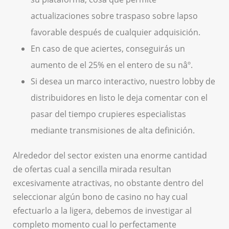
actualizaciones sobre traspaso sobre lapso
favorable después de cualquier adquisición.
En caso de que aciertes, conseguirás un
aumento de el 25% en el entero de su nâº.
Si desea un marco interactivo, nuestro lobby de
distribuidores en listo le deja comentar con el
pasar del tiempo crupieres especialistas
mediante transmisiones de alta definición.
Alrededor del sector existen una enorme cantidad
de ofertas cual a sencilla mirada resultan
excesivamente atractivas, no obstante dentro del
seleccionar algún bono de casino no hay cual
efectuarlo a la ligera, debemos de investigar al
completo momento cual lo perfectamente