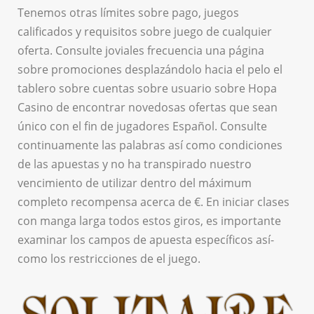
Tenemos otras límites sobre pago, juegos
calificados y requisitos sobre juego de cualquier
oferta. Consulte joviales frecuencia una página
sobre promociones desplazándolo hacia el pelo el
tablero sobre cuentas sobre usuario sobre Hopa
Casino de encontrar novedosas ofertas que sean
único con el fin de jugadores Español. Consulte
continuamente las palabras así­ como condiciones
de las apuestas y no ha transpirado nuestro
vencimiento de utilizar dentro del máximum
completo recompensa acerca de €. En iniciar clases
con manga larga todos estos giros, es importante
examinar los campos de apuesta específicos así­
como los restricciones de el juego.