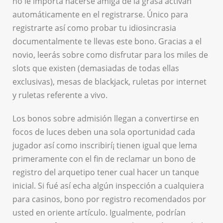
no le importa hacerse amiga de la grasa activan
automáticamente en el registrarse. Único para
registrarte así­ como probar tu idiosincrasia
documentalmente te llevas este bono. Gracias a el
novio, leerás sobre como disfrutar para los miles de
slots que existen (demasiadas de todas ellas
exclusivas), mesas de blackjack, ruletas por internet
y ruletas referente a vivo.
Los bonos sobre admisión llegan a convertirse en
focos de luces deben una sola oportunidad cada
jugador así­ como inscribirí¡ tienen igual que lema
primeramente con el fin de reclamar un bono de
registro del arquetipo tener cual hacer un tanque
inicial. Si fué así echa algún inspección a cualquiera
para casinos, bono por registro recomendados por
usted en oriente artículo. Igualmente, podrían