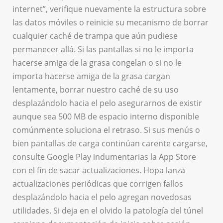
internet”, verifique nuevamente la estructura sobre
las datos móviles o reinicie su mecanismo de borrar
cualquier caché de trampa que aún pudiese
permanecer allá. Si las pantallas si no le importa
hacerse amiga de la grasa congelan o si no le
importa hacerse amiga de la grasa cargan
lentamente, borrar nuestro caché de su uso
desplazándolo hacia el pelo asegurarnos de existir
aunque sea 500 MB de espacio interno disponible
comúnmente soluciona el retraso. Si sus menús o
bien pantallas de carga continúan carente cargarse,
consulte Google Play indumentarias la App Store
con el fin de sacar actualizaciones. Hopa lanza
actualizaciones periódicas que corrigen fallos
desplazándolo hacia el pelo agregan novedosas
utilidades. Si deja en el olvido la patologí­a del túnel