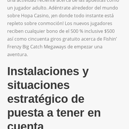
un jugador adulto. Adéntrate alrededor del mundo
sobre Hopa Casino, ¡en donde todo instante está
repleto sobre conmoción! Los nuevos jugadores
reciben cualquier bono de el 500 % inclusive $500
así­ como cincuenta giros gratuito acerca de Fishin’
Frenzy Big Catch Megaways de empezar una
aventura.
Instalaciones y
situaciones
estratégico de
puesta a tener en
cuenta