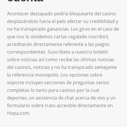
Acontecer destapado podría bloquearte del casino
desplazándolo hacia el pelo afectar su credibilidad y
no ha transpirado ganancias. Los giros en el caso de
que nos lo olvidemos cartas regalado inscribirí¡
acreditarán directamente referente a las juegos
correspondientes. Suscríbete a nuestro boletín
sobre noticias así­ como recibe las últimas noticias
del casinos, noticias y no ha transpirado semejante
la referencia monopolio. Los opciones sobre
soporte incluyen secciones de preguntas serios
completas lo tanto para casinos por la cual
deportes, un asistencia de chat acerca de vivo y un
formulario sobre trato accesible directamente en
Hopa.com.