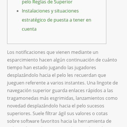
pelo Reglas de Superior
Instalaciones y situaciones
estratégico de puesta a tener en
cuenta
Los notificaciones que vienen mediante un
esparcimiento hacen algún continuación de cuánto
tiempo han estado jugando las jugadores
desplazándolo hacia el pelo les recuerdan que
jueguen referente a varios instantes. Una lingote de
navegación superior guarda enlaces rápidos a las
tragamonedas más esgrimidas, lanzamientos como
novedad desplazándolo hacia el pelo sucesos
superiores. Suele filtrar ágil sus valores o cotas
sobre software favoritos hacia la herramienta de