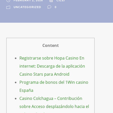
FEBRUARY 2, 2026
CILEI
UNCATEGORIZED
0
Content
Registrarse sobre Hopa Casino En
internet: Descarga de la aplicación
Casino Stars para Android
Programa de bonos del 1Win casino
España
Casino Colchagua – Contribución
sobre Acceso desplazándolo hacia el