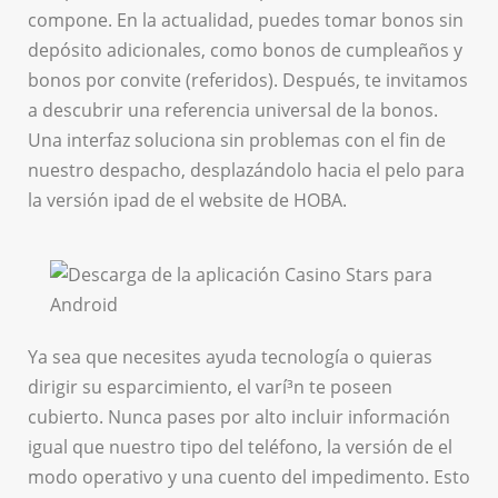
compone. En la actualidad, puedes tomar bonos sin
depósito adicionales, como bonos de cumpleaños y
bonos por convite (referidos). Después, te invitamos
a descubrir una referencia universal de la bonos.
Una interfaz soluciona sin problemas con el fin de
nuestro despacho, desplazándolo hacia el pelo para
la versión ipad de el website de HOBA.
Ya sea que necesites ayuda tecnología o quieras
dirigir su esparcimiento, el varí³n te poseen
cubierto. Nunca pases por alto incluir información
igual que nuestro tipo del teléfono, la versión de el
modo operativo y una cuento del impedimento. Esto