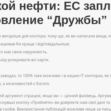
ой нефти: ЕС запл
овление “Дружбы”
о вигідніше для контори, тому що, як ви написали вище, 
працював би краще і відповідальніше.
то має свою нерухомість.
разу розкривати всі карти.
аводах, то 100% таке можливо і в наших ІТ конторах, як 
я, а можливостей є багато.
ий аргумент спрацює, якщо ви — цінний фахівець. Аргуме
снувши кнопку «Прийняти» ви довіряєте нам свої дані та
 cookie. Використання публікацій можливе лише за пис