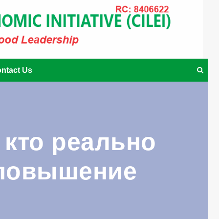
ntact Us
 кто реально
 повышение