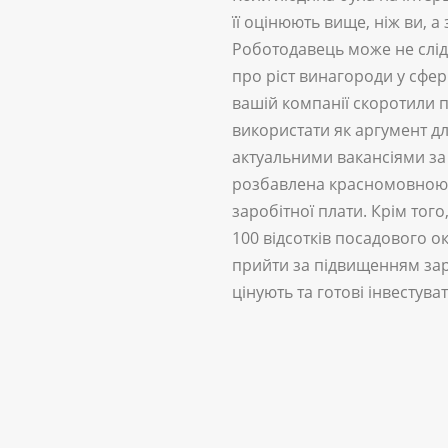
її оцінюють вище, ніж ви, 
Роботодавець може не слід
про ріст винагороди у сфер
вашій компанії скоротили п
використати як аргумент д
актуальними вакансіями за 
розбавлена красномовною 
заробітної плати. Крім то
100 відсотків посадового о
прийти за підвищенням зарп
цінують та готові інвестув