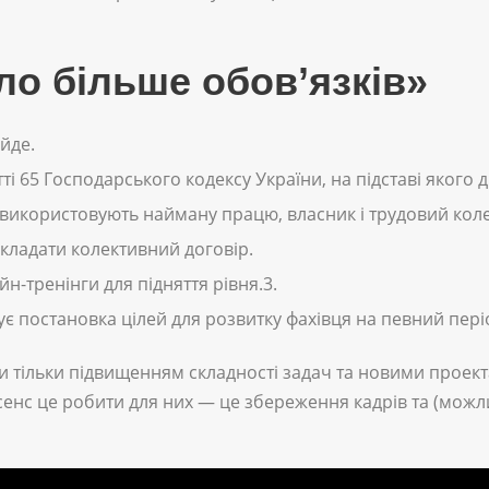
ло більше обов’язків»
 йде.
тті 65 Господарського кодексу України, на підставі якого 
і використовують найману працю, власник і трудовий кол
кладати колективний договір.
йн-тренінги для підняття рівня.3.
є постановка цілей для розвитку фахівця на певний пері
 тільки підвищенням складності задач та новими проек
 сенс це робити для них — це збереження кадрів та (мож