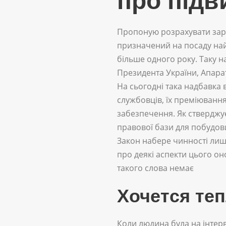
про під
Пропоную розрахувати заро
призначений на посаду най
більше одного року. Таку н
Президента України, Апараті
На сьогодні така надбавка
службовців, їх преміювання
забезпечення. Як стверджу
правової бази для побудови
Закон набере чинності лиш
про деякі аспекти цього о
такого слова немає
Хочется теп
Коли людина була на інтерв