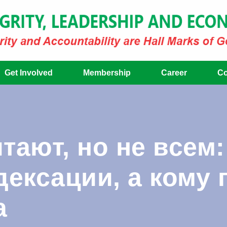
Get Involved
Membership
Career
Co
тают, но не всем:
дексации, а кому
а