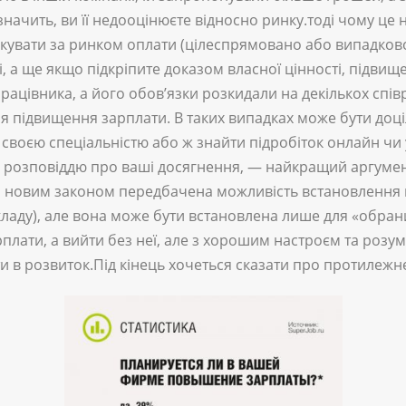
а значить, ви її недооцінюєте відносно ринку.тоді чому ц
кувати за ринком оплати (цілеспрямовано або випадково)
і, а ще якщо підкріпите доказом власної цінності, підви
рацівника, а його обов’язки розкидали на декількох спів
ля підвищення зарплати. В таких випадках може бути доц
своєю спеціальністю або ж знайти підробіток онлайн чи у 
розповіддю про ваші досягнення, — найкращий аргумен
го, новим законом передбачена можливість встановлення 
кладу), але вона може бути встановлена лише для «обран
лати, а вийти без неї, але з хорошим настроєм та розумі
ати в розвиток.Під кінець хочеться сказати про протилежн