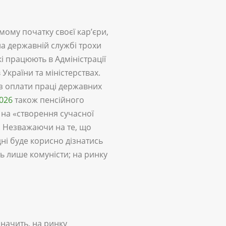
ому початку своєї кар’єри,
на державній службі трохи
і працюють в Адміністрації
 України та міністерствах.
 з оплати праці державних
026
також пенсійного
на «створення сучасної
. Незважаючи на те, що
ні буде корисно дізнатись
ь лише комуністи; на ринку
значить, на ринку