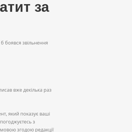
атит за
я б боявся звільнення
писав вже декілька раз
нт, який показує ваші
 погоджуєтесь з
ьмовою згодою редакції