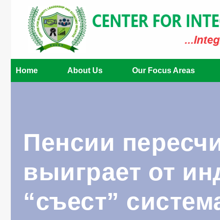
Home
About Us
Our Focus Areas
Пенсии пересчи
выиграет от ин
“съест” систем