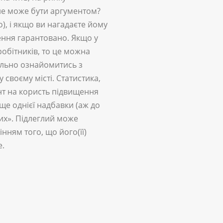
е не може бути аргументом?
, і якщо ви нагадаєте йому
щення гарантовано. Якщо у
робітників, то це можна
ільно ознайомитись з
своєму місті. Статистика,
т на користь підвищення
ще однієї надбавки (аж до
их». Підлеглий може
нням того, що його(її)
е.