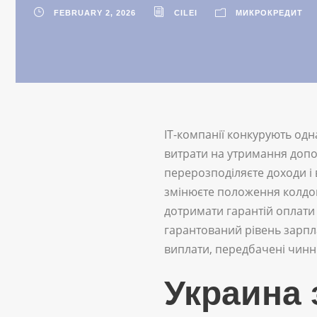
FEBRUARY 2, 2026
CILEI
МИКРОКРЕДИТ
ІТ-компанії конкурують одн
витрати на утримання допом
перерозподіляєте доходи і 
змінюєте положення колдог
дотримати гарантій оплати
гарантований рівень зарпла
виплати, передбачені чинни
Украина 