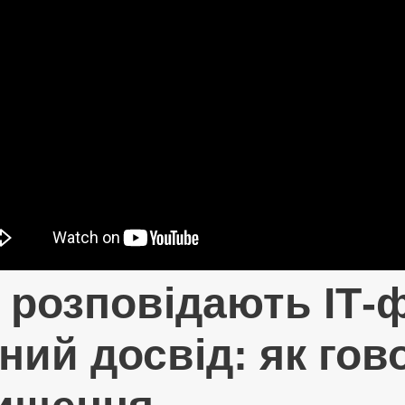
 розповідають ІТ-ф
ний досвід: як гов