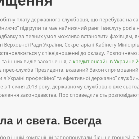
вищення
бітну плату державного службовця, що перебуває на сам
нижчої підгрупи та має найнижчий ранг і вислугу років 
адбавку за певних умов можливо встановити фахівцям, як
 Верховної Ради України, Секретаріаті Кабінету Міністрів
 встановлюється у співвідношенні до окладу. Розпочнемо
 та інших видів заохочення, а
кредит онлайн в Украине 2
є прес-служба Президента, вказаний Закон спрямований 
 в Україні професійної та ефективної державної служби»
е з 1 січня 2013 року, державному службовцю вже сьогод
новлення законодавства. Про справедливість розповідают
ла и света. Всегда
’ю в іншій компанії, їй запропонували більше грошей, а 