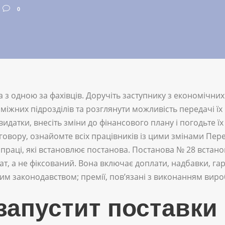
0
а з одною за фахівців. Доручіть заступнику з економічни
іжних підрозділів та розглянути можливість передачі їх
видатки, внесіть зміни до фінансового плану і погодьте ї
овору, ознайомте всіх працівників із цими змінами Пер
 праці, які встановлює постанова. Постанова № 28 встан
т, а не фіксований. Вона включає доплати, надбавки, гар
м законодавством; премії, пов’язані з виконанням виро
запустит поставки