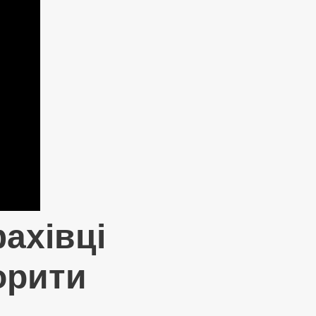
ахівці
орити