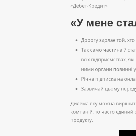
«Дебет-Кредит»
«У мене ста
Дорогу здолає той, хто
Так само частина 7 ста
всіх підприємствах, як
ними органи повинні у
Річна підписка на онла
Зазвичай цьому переду
Дилема яку можна вирішити
компаній, то часто єдиний
продукту.