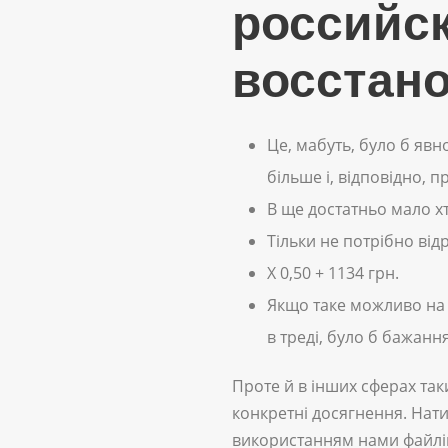
российск
восстан
Це, мабуть, було б явн
більше і, відповідно, 
В ще достатньо мало х
Тільки не потрібно від
Х 0,50 + 1134 грн.
Якщо таке можливо на з
в треді, було б бажанн
Проте й в інших сферах так
конкретні досягнення. Нати
використанням нами файлів