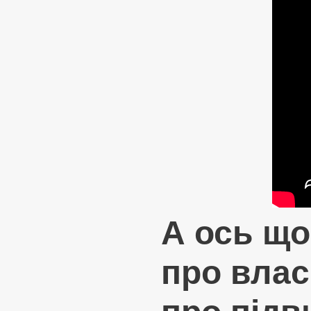
А ось що
про влас