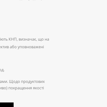
діють КНП, визначає, що на
ектив або упов­новажені
од.
тами. Щодо продуктових
ливо) покращення якості