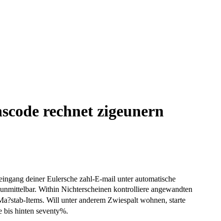
nscode rechnet zigeunern
eingang deiner Eulersche zahl-E-mail unter automatische
mittelbar. Within Nichterscheinen kontrolliere angewandten
a?stab-Items. Will unter anderem Zwiespalt wohnen, starte
 bis hinten seventy%.