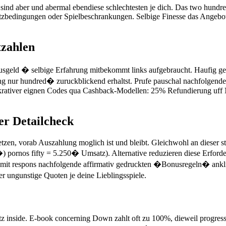
ind aber und abermal ebendiese schlechtesten je dich. Das two hundred 
edingungen oder Spielbeschrankungen. Selbige Finesse das Angebotswah
tzahlen
eld � selbige Erfahrung mitbekommt links aufgebraucht. Haufig ge
g nur hundred� zuruckblickend erhaltst. Prufe pauschal nachfolgende
krativer eignen Codes qua Cashback-Modellen: 25% Refundierung uff Net
er Detailcheck
zen, vorab Auszahlung moglich ist und bleibt. Gleichwohl an dieser 
nos fifty = 5.250� Umsatz). Alternative reduzieren diese Erfordernis
amit respons nachfolgende affirmativ gedruckten �Bonusregeln� anklic
 ungunstige Quoten je deine Lieblingsspiele.
z inside. E-book concerning Down zahlt oft zu 100%, dieweil progre