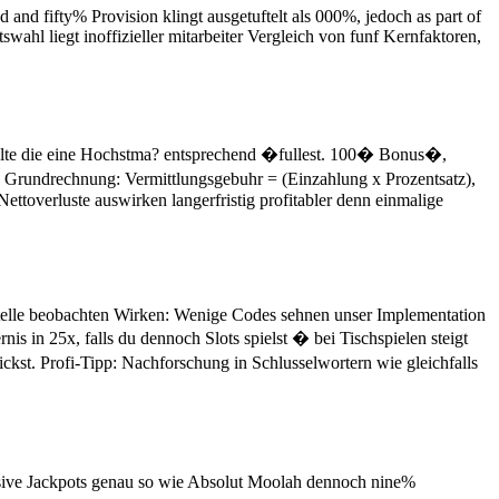
and fifty% Provision klingt ausgetuftelt als 000%, jedoch as part of
l liegt inoffizieller mitarbeiter Vergleich von funf Kernfaktoren,
lte die eine Hochstma? entsprechend �fullest. 100� Bonus�,
 Grundrechnung: Vermittlungsgebuhr = (Einzahlung x Prozentsatz),
toverluste auswirken langerfristig profitabler denn einmalige
stelle beobachten Wirken: Wenige Codes sehnen unser Implementation
 in 25x, falls du dennoch Slots spielst � bei Tischspielen steigt
kst. Profi-Tipp: Nachforschung in Schlusselwortern wie gleichfalls
ssive Jackpots genau so wie Absolut Moolah dennoch nine%