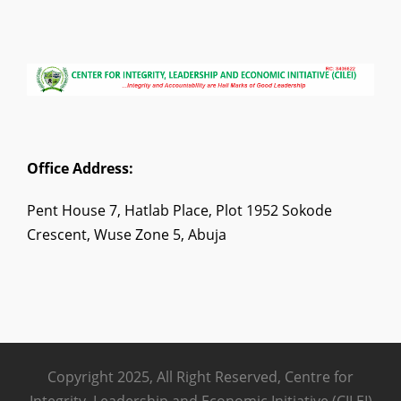
Office Address:
Pent House 7, Hatlab Place, Plot 1952 Sokode
Crescent, Wuse Zone 5, Abuja
Copyright 2025, All Right Reserved, Centre for