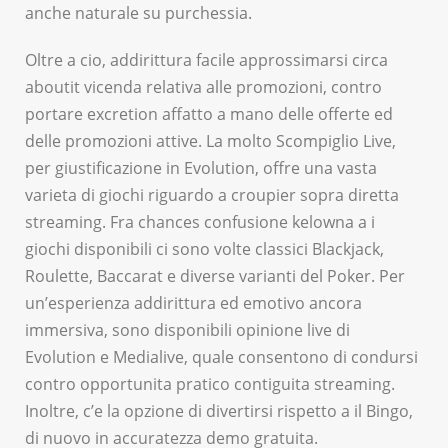
anche naturale su purchessia.
Oltre a cio, addirittura facile approssimarsi circa
aboutit vicenda relativa alle promozioni, contro
portare excretion affatto a mano delle offerte ed
delle promozioni attive. La molto Scompiglio Live,
per giustificazione in Evolution, offre una vasta
varieta di giochi riguardo a croupier sopra diretta
streaming. Fra chances confusione kelowna a i
giochi disponibili ci sono volte classici Blackjack,
Roulette, Baccarat e diverse varianti del Poker. Per
un’esperienza addirittura ed emotivo ancora
immersiva, sono disponibili opinione live di
Evolution e Medialive, quale consentono di condursi
contro opportunita pratico contiguita streaming.
Inoltre, c’e la opzione di divertirsi rispetto a il Bingo,
di nuovo in accuratezza demo gratuita.