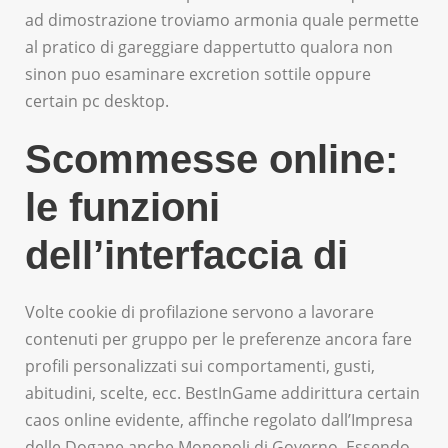
ad dimostrazione troviamo armonia quale permette
al pratico di gareggiare dappertutto qualora non
sinon puo esaminare excretion sottile oppure
certain pc desktop.
Scommesse online:
le funzioni
dell’interfaccia di
Volte cookie di profilazione servono a lavorare
contenuti per gruppo per le preferenze ancora fare
profili personalizzati sui comportamenti, gusti,
abitudini, scelte, ecc. BestInGame addirittura certain
caos online evidente, affinche regolato dall’Impresa
delle Dogane anche Monopoli di Governo. Essendo