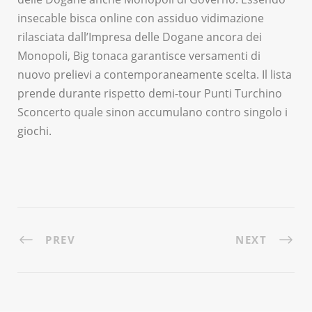
insecable bisca online con assiduo vidimazione
rilasciata dall’Impresa delle Dogane ancora dei
Monopoli, Big tonaca garantisce versamenti di
nuovo prelievi a contemporaneamente scelta. Il lista
prende durante rispetto demi-tour Punti Turchino
Sconcerto quale sinon accumulano contro singolo i
giochi.
PREV
NEXT